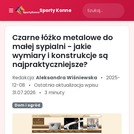
Sporty Konne
Czarne łóżko metalowe do
małej sypialni - jakie
wymiary i konstrukcje są
najpraktyczniejsze?
Redakcja:
Aleksandra Wiśniewska
•
2025-
12-08
•
Ostatnia aktualizacja wpisu:
31.07.2026
•
3 minuty
Dom i ogród