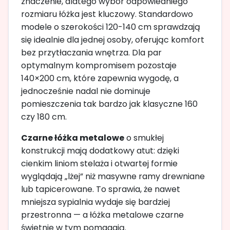
znaczenie, dlatego wybór odpowiedniego
rozmiaru łóżka jest kluczowy. Standardowo
modele o szerokości 120-140 cm sprawdzają
się idealnie dla jednej osoby, oferując komfort
bez przytłaczania wnętrza. Dla par
optymalnym kompromisem pozostaje
140×200 cm, które zapewnia wygodę, a
jednocześnie nadal nie dominuje
pomieszczenia tak bardzo jak klasyczne 160
czy 180 cm.
Czarne łóżka metalowe
o smukłej
konstrukcji mają dodatkowy atut: dzięki
cienkim liniom stelaża i otwartej formie
wyglądają „lżej” niż masywne ramy drewniane
lub tapicerowane. To sprawia, że nawet
mniejsza sypialnia wydaje się bardziej
przestronna — a łóżka metalowe czarne
świetnie w tym pomagają.