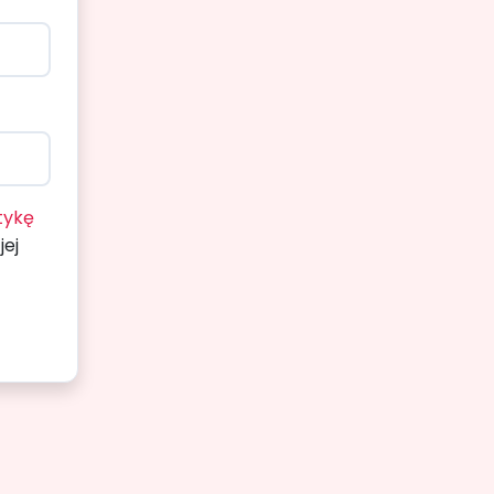
itykę
jej