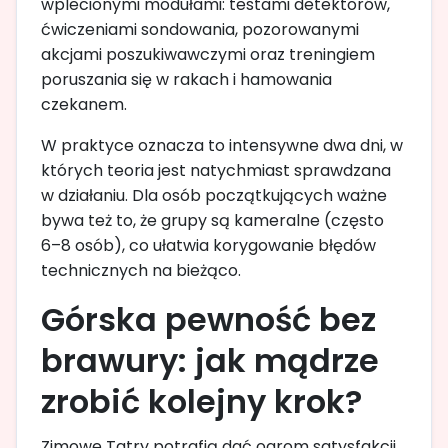
wplecionymi modułami: testami detektorów,
ćwiczeniami sondowania, pozorowanymi
akcjami poszukiwawczymi oraz treningiem
poruszania się w rakach i hamowania
czekanem.
W praktyce oznacza to intensywne dwa dni, w
których teoria jest natychmiast sprawdzana
w działaniu. Dla osób początkujących ważne
bywa też to, że grupy są kameralne (często
6–8 osób), co ułatwia korygowanie błędów
technicznych na bieżąco.
Górska pewność bez
brawury: jak mądrze
zrobić kolejny krok?
Zimowe Tatry potrafią dać ogrom satysfakcji,