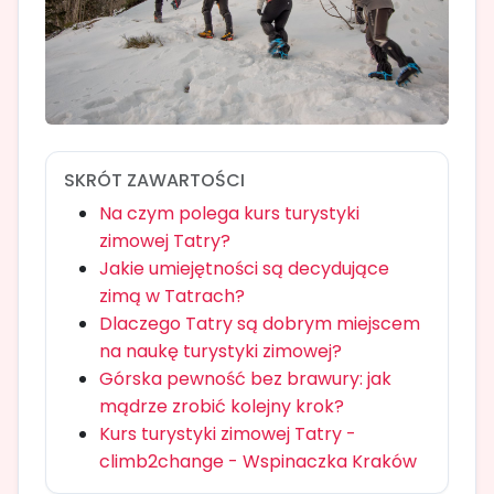
SKRÓT ZAWARTOŚCI
Na czym polega kurs turystyki
zimowej Tatry?
Jakie umiejętności są decydujące
zimą w Tatrach?
Dlaczego Tatry są dobrym miejscem
na naukę turystyki zimowej?
Górska pewność bez brawury: jak
mądrze zrobić kolejny krok?
Kurs turystyki zimowej Tatry -
climb2change - Wspinaczka Kraków