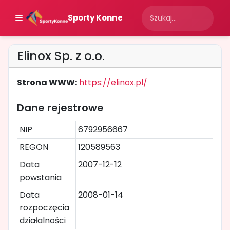
Sporty Konne
Elinox Sp. z o.o.
Strona WWW:
https://elinox.pl/
Dane rejestrowe
NIP
6792956667
REGON
120589563
Data
2007-12-12
powstania
Data
2008-01-14
rozpoczęcia
działalności