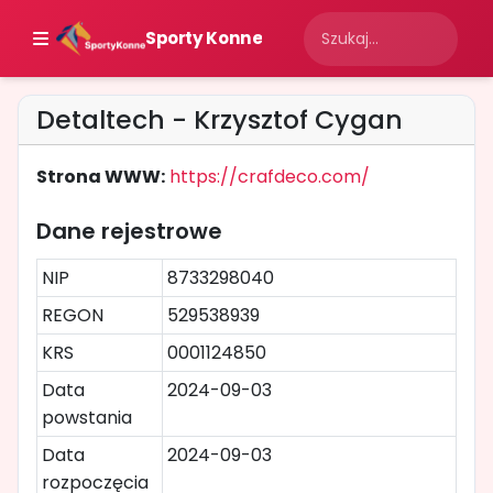
Sporty Konne
Detaltech - Krzysztof Cygan
Strona WWW:
https://crafdeco.com/
Dane rejestrowe
NIP
8733298040
REGON
529538939
KRS
0001124850
Data
2024-09-03
powstania
Data
2024-09-03
rozpoczęcia