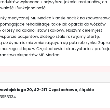
oduktów wykonano z najwyższej jakości materiałów, co
wałość i funkcjonalność.
anży medycznej, MB Medica kładzie nacisk na zaawansow
pomagające rehabilitację, takie jak oparcia do wózków
zy ortezy na kolano i staw skokowy. Naszym celem jest
parcie pacjentów, dlatego stale rozwijamy ofertę,
ą do dynamicznie zmieniających się potrzeb rynku. Zapr
 naszego sklepu w Częstochowie i skorzystania z profesj
oradztwa ekspertów MB Medica.
owowiejskiego 20, 42-217 Częstochowa, śląskie
73953334