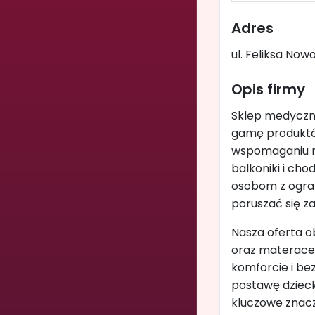
Adres
ul. Feliksa Now
Opis firmy
Sklep medyczny
gamę produktów
wspomaganiu re
balkoniki i cho
osobom z ogran
poruszać się z
Nasza oferta ob
oraz materace 
komforcie i be
postawę dzieck
kluczowe znacz