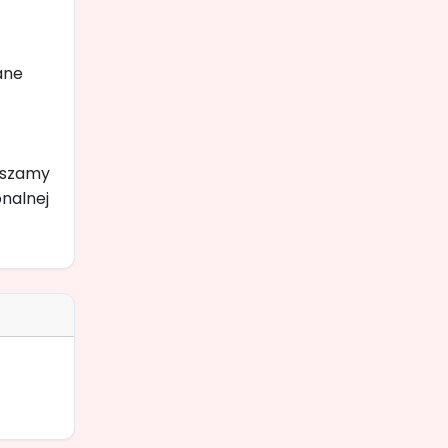
ane
aszamy
onalnej