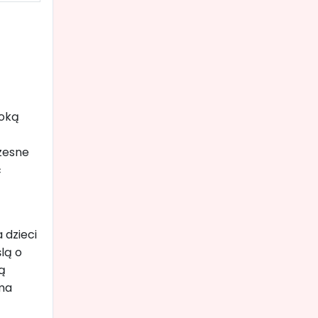
roką
zesne
c
 dzieci
lą o
ą
 ma