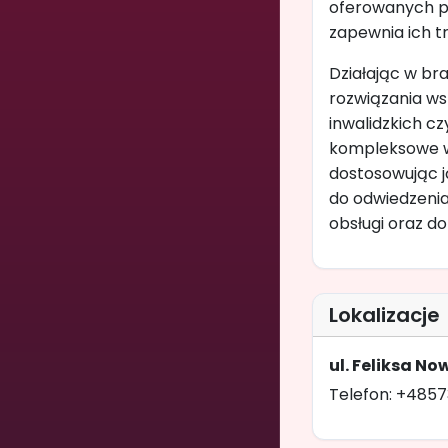
oferowanych pr
zapewnia ich tr
Działając w br
rozwiązania ws
inwalidzkich c
kompleksowe ws
dostosowując j
do odwiedzenia
obsługi oraz d
Lokalizacje
ul. Feliksa N
Telefon: +485