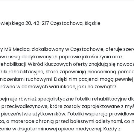
owiejskiego 20, 42-217 Częstochowa, śląskie
 MB Medica, zlokalizowany w Częstochowie, oferuje sze
 i usług dedykowanych poprawie jakości życia oraz
habilitacji. Wśród kluczowych oferty znajdują się nowoc
dziki rehabilitacyjne, które zapewniają nieocenioną pomo
iczeniami ruchowymi. Dzięki nim pacjenci mogą pewniej
arówno w domowych warunkach, jak i na zewnątrz.
ejmuje również specjalistyczne foteliki rehabilitacyjne dla
przeciwodleżynowe, które zostały zaprojektowane z myś
zpieczeństwie użytkowników. Foteliki wspierają prawidłow
a, a materace chronią przed bolesnymi odleżynami, co
enie w długoterminowej opiece medycznej. Każdy z