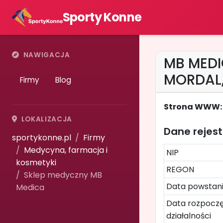
Sporty Konne
NAWIGACJA
MB MEDI
MORDAL,
Firmy
Blog
Strona WWW:
LOKALIZACJA
Dane rejes
sportykonne.pl
Firmy
Medycyna, farmacja i
NIP
kosmetyki
REGON
Sklep medyczny MB
Data powstan
Medica
Data rozpoczę
działalności