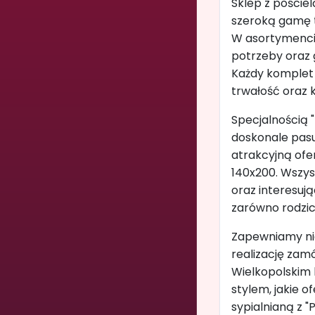
Sklep z poście
szeroką gamę t
W asortymencie
potrzeby oraz 
Każdy komplet 
trwałość oraz 
Specjalnością "
doskonale pasu
atrakcyjną ofer
140x200. Wszys
oraz interesuj
zarówno rodzico
Zapewniamy nie
realizację zam
Wielkopolskim 
stylem, jakie 
sypialnianą z "P