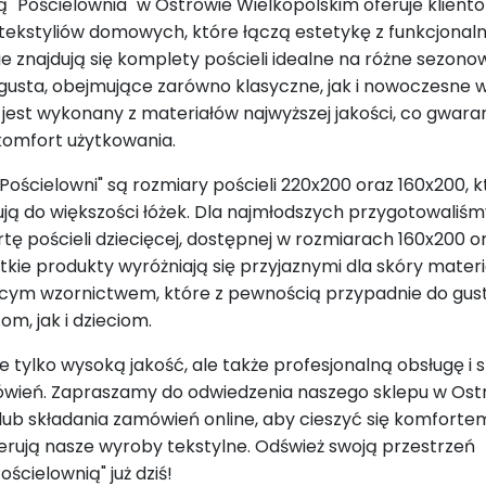
lą "Pościelownia" w Ostrowie Wielkopolskim oferuje klient
ekstyliów domowych, które łączą estetykę z funkcjonaln
 znajdują się komplety pościeli idealne na różne sezono
gusta, obejmujące zarówno klasyczne, jak i nowoczesne w
jest wykonany z materiałów najwyższej jakości, co gwara
komfort użytkowania.
Pościelowni" są rozmiary pościeli 220x200 oraz 160x200, k
ją do większości łóżek. Dla najmłodszych przygotowaliśm
tę pościeli dziecięcej, dostępnej w rozmiarach 160x200 o
tkie produkty wyróżniają się przyjaznymi dla skóry mater
ącym wzornictwem, które z pewnością przypadnie do gus
m, jak i dzieciom.
 tylko wysoką jakość, ale także profesjonalną obsługę i 
ówień. Zapraszamy do odwiedzenia naszego sklepu w Ost
lub składania zamówień online, aby cieszyć się komfortem
oferują nasze wyroby tekstylne. Odśwież swoją przestrzeń
ościelownią" już dziś!