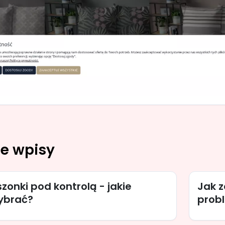
e wpisy
onki pod kontrolą - jakie
Jak 
ybrać?
prob