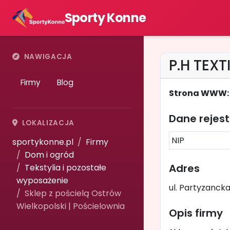
Sporty Konne
NAWIGACJA
P.H TEX
Firmy
Blog
Strona WWW:
Dane rejes
LOKALIZACJA
NIP
sportykonne.pl
Firmy
Dom i ogród
Adres
Tekstylia i pozostałe
wyposażenie
ul. Partyzancka
Sklep z pościelą Ostrów
Wielkopolski | Pościelownia
Opis firmy