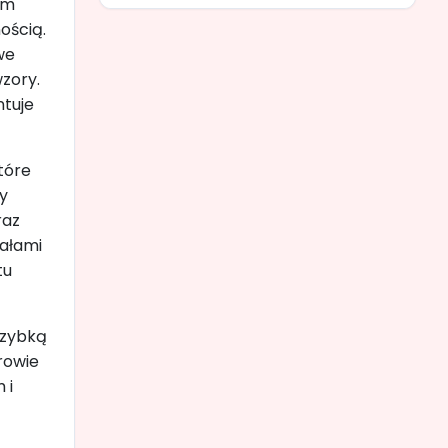
om
ością.
we
zory.
ntuje
tóre
y
raz
iałami
tu
szybką
rowie
 i