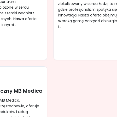
 centrum
zlokalizowany w sercu Łodzi, to 
położone w sercu
gdzie profesjonalizm spotyka się
ce szeroki wachlarz
innowacją. Nasza oferta obejmu
znych. Nasza oferta
szeroką gamę narzędzi chirurgi
innymi...
i...
czny MB Medica
MB Medica,
Częstochowie, oferuje
oduktów i usług