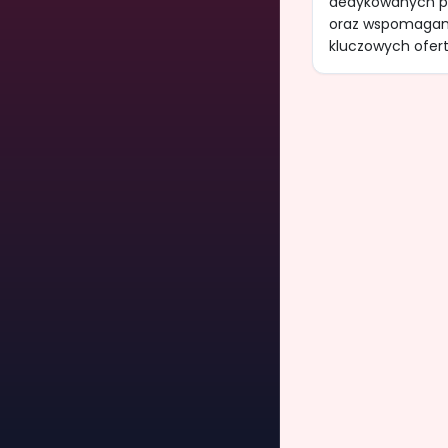
dedykowanych po
oraz wspomaganiu
kluczowych oferty