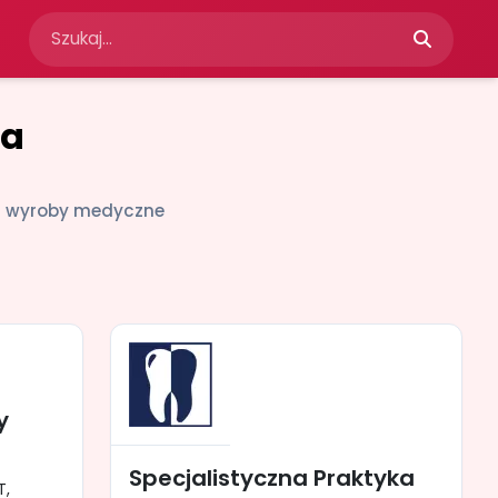
ia
 i wyroby medyczne
y
Specjalistyczna Praktyka
T,