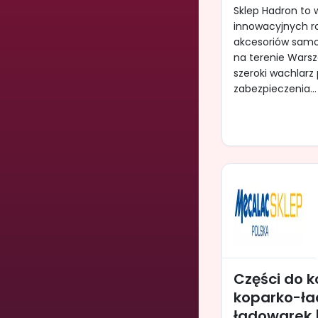
Sklep Hadron to
innowacyjnych ro
akcesoriów samo
na terenie Wars
szeroki wachlarz 
zabezpieczenia...
Części do k
koparko-ła
ładowarek |