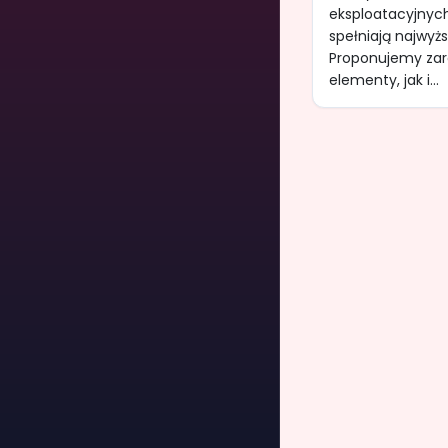
eksploatacyjnych
spełniają najwyżs
Proponujemy zar
elementy, jak i...