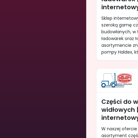
internetow
Sklep internetow
szeroką gamę cz
budowlanych, w 
ładowarek oraz 
asortymencie zn
pompy Haldex, kt
Części do 
widłowych |
interneto
W naszej ofercie 
asortyment częś