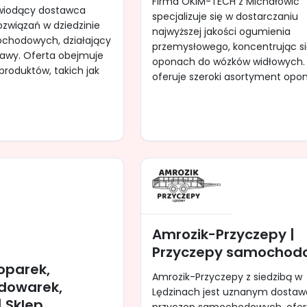
Firma OKIM-TECH z Michałowic
 wiodący dostawca
specjalizuje się w dostarczaniu
związań w dziedzinie
najwyższej jakości ogumienia
chodowych, działający
przemysłowego, koncentrując s
zawy. Oferta obejmuje
oponach do wózków widłowych.
produktów, takich jak
oferuje szeroki asortyment opon.
Amrozik-Przyczepy |
Przyczepy samochod
oparek,
Amrozik-Przyczepy z siedzibą w
dowarek,
Lędzinach jest uznanym dosta
 Sklep