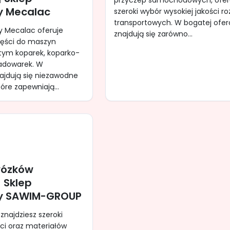
przyczep samochodowych, ofer
y Mecalac
szeroki wybór wysokiej jakości r
transportowych. W bogatej ofer
y Mecalac oferuje
znajdują się zarówno...
ęści do maszyn
tym koparek, koparko-
ładowarek. W
ajdują się niezawodne
óre zapewniają...
wózków
 Sklep
wy SAWIM-GROUP
znajdziesz szeroki
ci oraz materiałów