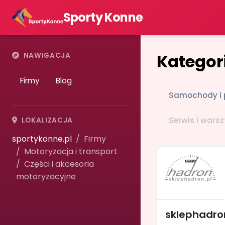
Sporty Konne
Kategori
NAWIGACJA
Firmy
Blog
Samochody i 
Serwis i warsz
LOKALIZACJA
sportykonne.pl
Firmy
Motoryzacja i transport
Części i akcesoria
motoryzacyjne
sklephadro