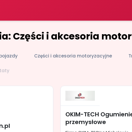
a: Części i akcesoria moto
pojazdy
Części i akcesoria motoryzacyjne
T
taty
OKIM-TECH Ogumieni
przemysłowe
n.pl