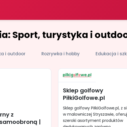
a: Sport, turystyka i outdo
ka i outdoor
Rozrywka i hobby
Edukacja i szk
Sklep golfowy
PiłkiGolfowe.pl
Sklep golfowy PiłkiGolfowe.pl, z s
rny z
w malowniczej Stryszawie, oferu
szeroki asortyment produktów
 samoobroną |
dedykowanych zarówno