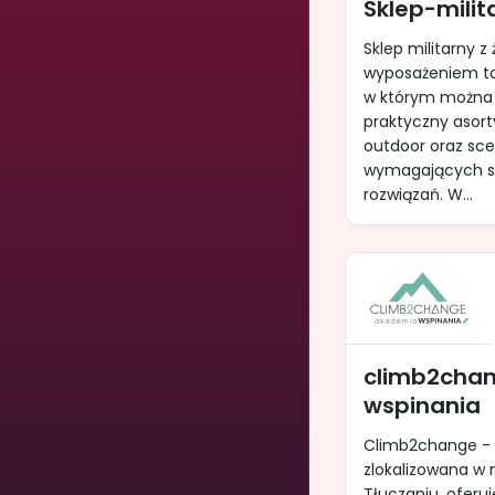
Sklep-milit
Sklep militarny z
wyposażeniem ta
w którym można
praktyczny asor
outdoor oraz sce
wymagających 
rozwiązań. W...
climb2cha
wspinania
Climb2change - 
zlokalizowana w
Tłuczaniu, oferu