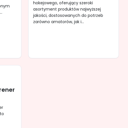
hokejowego, oferujący szeroki
zonym
asortyment produktów najwyższej
..
jakości, dostosowanych do potrzeb
zarówno amatorów, jak i...
rener
er
 to