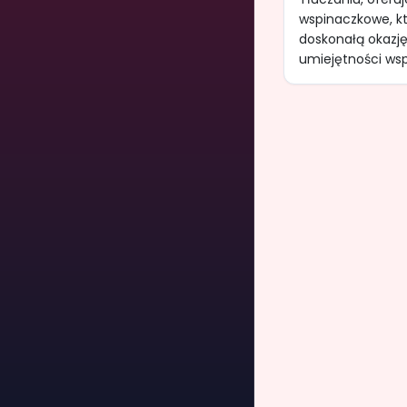
wspinaczkowe, k
doskonałą okazję
umiejętności wsp