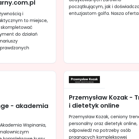
arny.com.pl
początkującym, jak i doświadc
entuzjastom golfa. Nasza oferta.
 żywnością i
ktycznym to miejsce,
 skompletować
tyment do działań
nariuszy
sprawdzonych
Przemysław Kozak - T
i dietetyk online
nge - akademia
Przemysław Kozak, ceniony tren
personalny oraz dietetyk online,
Akademia Wspinania,
odpowiedź na potrzeby osób
 malowniczym
pragnących kompleksowej
je kompleksowe kursy