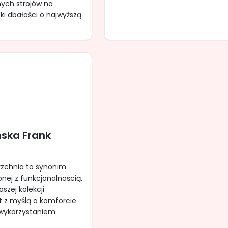
nych strojów na
ki dbałości o najwyższą
ska Frank
rzchnia to synonim
onej z funkcjonalnością.
szej kolekcji
t z myślą o komforcie
z wykorzystaniem