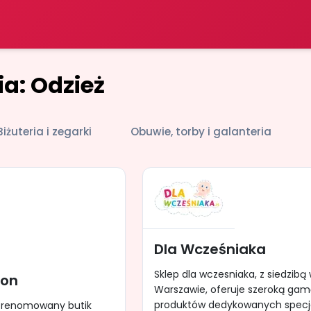
a: Odzież
Biżuteria i zegarki
Obuwie, torby i galanteria
Dla Wcześniaka
Sklep dla wczesniaka, z siedzibą
ion
Warszawie, oferuje szeroką ga
produktów dedykowanych spec
to renomowany butik