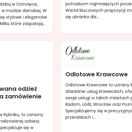
potrzebom najmniejszych pocie
edzibą w Ostrołęce,
Wśród kluczowych propozycji zn
ię w modzie damskiej. W
się ubranka dla...
się stylowe i eleganckie
illa, które zaspokoją...
Odlotowe Krawcowe
Odlotowe Krawcowe to uznany l
owana odzież
dziedzinie usług krawieckich, of
a zamówienie
swoje usługi w takich miastach 
Radom, Łódź, Wrocław oraz Pozn
Specjalizujemy się w precyzyjny
 w Rybniku, to ceniony
przeróbkach i...
nalizowanej odzieży
specjalizuje się w