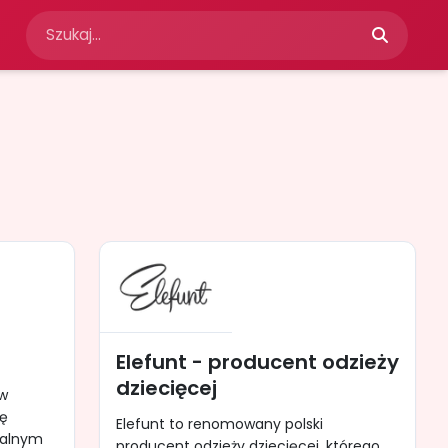
Elefunt - producent odzieży
dziecięcej
 w
mę
Elefunt to renomowany polski
jalnym
producent odzieży dziecięcej, którego