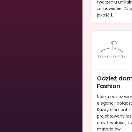
tworzeniu unikal
zamówienie. Dzię
jakość i...
Odzież dam
Fashion
Nasza odzież wie
elegancji połącz
Każdy element na
projektowany jes
oraz trwałości, 
materiałów...